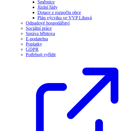
Směrnice
Jízdní řády
Dotace z rozpočtu obce
Plán výcviku ve VVP Libavá
Odpadové hospodářství
Sociální práce
Správa hřbitova
E-podatelna
Poplatky
GDPR
Potřebuji vyřídit