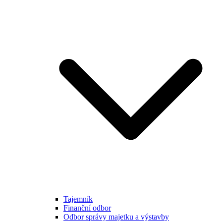
Tajemník
Finanční odbor
Odbor správy majetku a výstavby