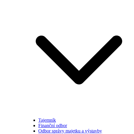
Tajemník
Finanční odbor
Odbor správy majetku a výstavby