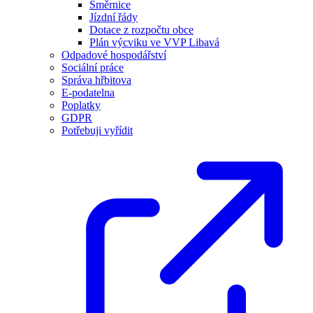
Směrnice
Jízdní řády
Dotace z rozpočtu obce
Plán výcviku ve VVP Libavá
Odpadové hospodářství
Sociální práce
Správa hřbitova
E-podatelna
Poplatky
GDPR
Potřebuji vyřídit