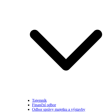
Tajemník
Finanční odbor
Odbor správy majetku a výstavby