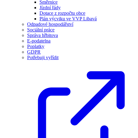
Směrnice
Jízdní řády
Dotace z rozpočtu obce
Plán výcviku ve VVP Libavá
Odpadové hospodářství
Sociální práce
Správa hřbitova
E-podatelna
Poplatky
GDPR
Potřebuji vyřídit