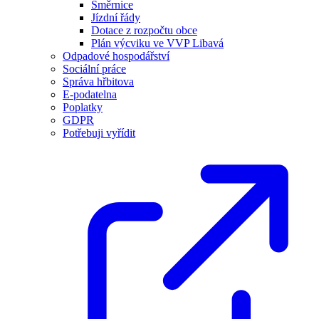
Směrnice
Jízdní řády
Dotace z rozpočtu obce
Plán výcviku ve VVP Libavá
Odpadové hospodářství
Sociální práce
Správa hřbitova
E-podatelna
Poplatky
GDPR
Potřebuji vyřídit