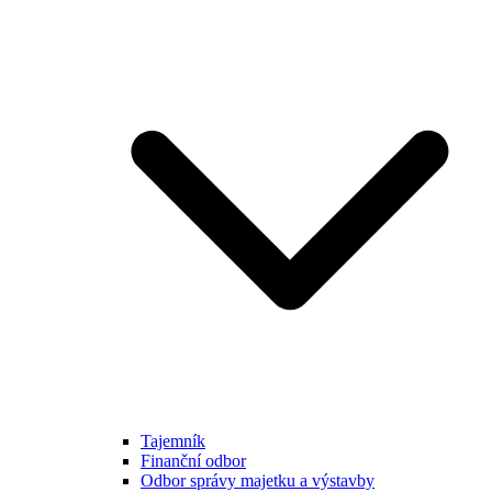
Tajemník
Finanční odbor
Odbor správy majetku a výstavby