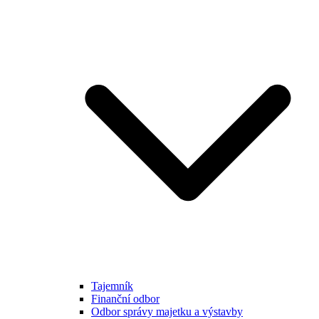
Tajemník
Finanční odbor
Odbor správy majetku a výstavby