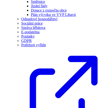
Směrnice
Jízdní řády
Dotace z rozpočtu obce
Plán výcviku ve VVP Libavá
Odpadové hospodářství
Sociální práce
Správa hřbitova
E-podatelna
Poplatky
GDPR
Potřebuji vyřídit