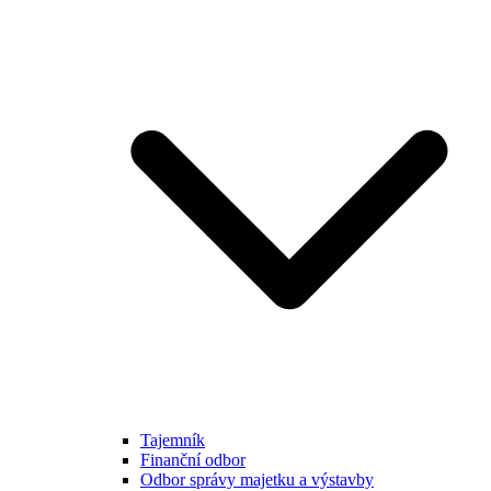
Tajemník
Finanční odbor
Odbor správy majetku a výstavby