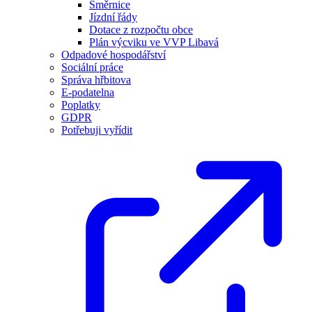
Směrnice
Jízdní řády
Dotace z rozpočtu obce
Plán výcviku ve VVP Libavá
Odpadové hospodářství
Sociální práce
Správa hřbitova
E-podatelna
Poplatky
GDPR
Potřebuji vyřídit