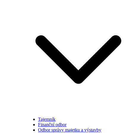
Tajemník
Finanční odbor
Odbor správy majetku a výstavby