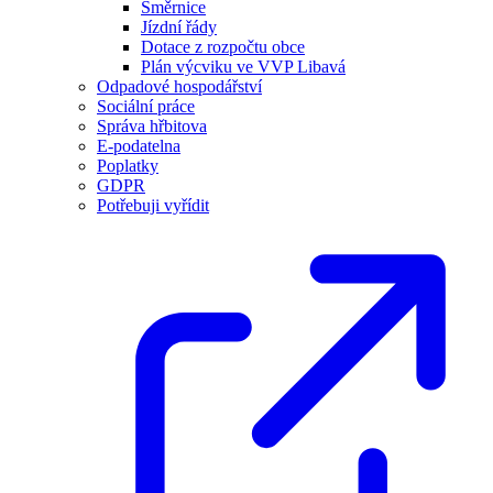
Směrnice
Jízdní řády
Dotace z rozpočtu obce
Plán výcviku ve VVP Libavá
Odpadové hospodářství
Sociální práce
Správa hřbitova
E-podatelna
Poplatky
GDPR
Potřebuji vyřídit