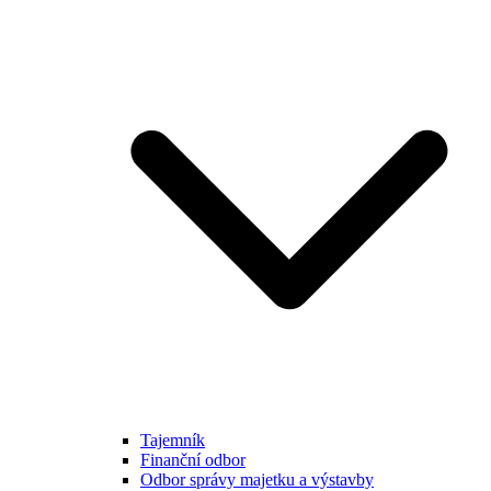
Tajemník
Finanční odbor
Odbor správy majetku a výstavby