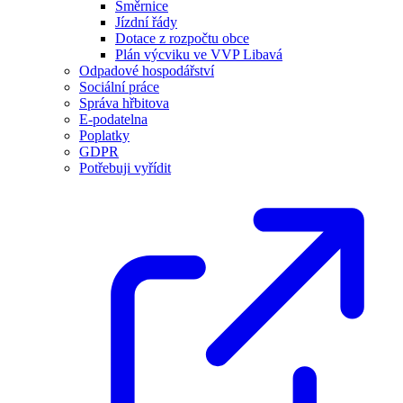
Směrnice
Jízdní řády
Dotace z rozpočtu obce
Plán výcviku ve VVP Libavá
Odpadové hospodářství
Sociální práce
Správa hřbitova
E-podatelna
Poplatky
GDPR
Potřebuji vyřídit