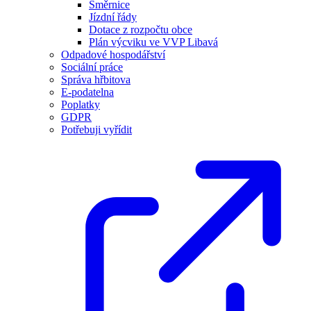
Směrnice
Jízdní řády
Dotace z rozpočtu obce
Plán výcviku ve VVP Libavá
Odpadové hospodářství
Sociální práce
Správa hřbitova
E-podatelna
Poplatky
GDPR
Potřebuji vyřídit