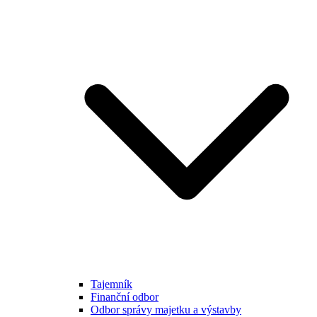
Tajemník
Finanční odbor
Odbor správy majetku a výstavby