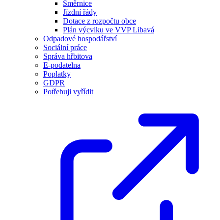
Směrnice
Jízdní řády
Dotace z rozpočtu obce
Plán výcviku ve VVP Libavá
Odpadové hospodářství
Sociální práce
Správa hřbitova
E-podatelna
Poplatky
GDPR
Potřebuji vyřídit