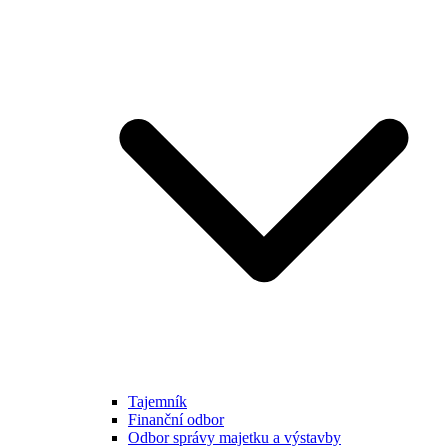
Tajemník
Finanční odbor
Odbor správy majetku a výstavby