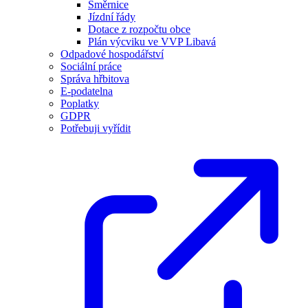
Směrnice
Jízdní řády
Dotace z rozpočtu obce
Plán výcviku ve VVP Libavá
Odpadové hospodářství
Sociální práce
Správa hřbitova
E-podatelna
Poplatky
GDPR
Potřebuji vyřídit