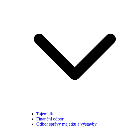
Tajemník
Finanční odbor
Odbor správy majetku a výstavby